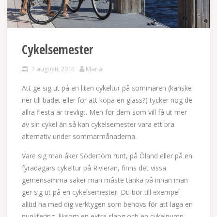
Cykelsemester
2 augusti, 2014
Maria
Att ge sig ut på en liten cykeltur på sommaren (kanske
ner till badet eller för att köpa en glass?) tycker nog de
allra flesta är trevligt. Men för dem som vill få ut mer
av sin cykel än så kan cykelsemester vara ett bra
alternativ under sommarmånaderna.
Vare sig man åker Södertörn runt, på Öland eller på en
fyradagars cykeltur på Rivieran, finns det vissa
gemensamma saker man måste tänka på innan man
ger sig ut på en cykelsemester. Du bör till exempel
alltid ha med dig verktygen som behövs för att laga en
punktering, liksom en extra slang och en cykelpump.