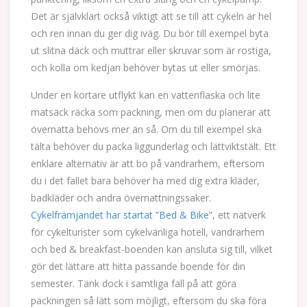
Det är självklart också viktigt att se till att cykeln är hel
och ren innan du ger dig iväg. Du bör till exempel byta
ut slitna däck och muttrar eller skruvar som är rostiga,
och kolla om kedjan behöver bytas ut eller smörjas.
Under en kortare utflykt kan en vattenflaska och lite
matsäck räcka som packning, men om du planerar att
övernatta behövs mer än så. Om du till exempel ska
tälta behöver du packa liggunderlag och lättviktstält. Ett
enklare alternativ är att bo på vandrarhem, eftersom
du i det fallet bara behöver ha med dig extra kläder,
badkläder och andra övernattningssaker.
Cykelfrämjandet har startat ”Bed & Bike”
, ett nätverk
för cykelturister som cykelvänliga hotell, vandrarhem
och bed & breakfast-boenden kan ansluta sig till, vilket
gör det lättare att hitta passande boende för din
semester. Tänk dock i samtliga fall på att göra
packningen så lätt som möjligt, eftersom du ska föra