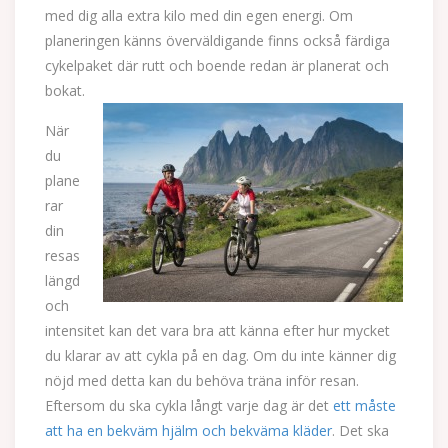
med dig alla extra kilo med din egen energi. Om
planeringen känns överväldigande finns också färdiga
cykelpaket där rutt och boende redan är planerat och
bokat.
När
du
plane
rar
din
resas
längd
och
intensitet kan det vara bra att känna efter hur mycket
du klarar av att cykla på en dag. Om du inte känner dig
nöjd med detta kan du behöva träna inför resan.
Eftersom du ska cykla långt varje dag är det
ett måste
att ha en bekväm hjälm och bekväma kläder
. Det ska